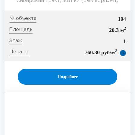
Сибирский тракт, 34Л к2 (быв корп.5-11)
104
2
20.3 м
1
2
760.30 руб/м
!
Подробнее