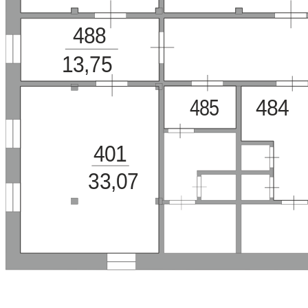
488
13,75
484
485
401
33,07