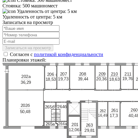
Стоянка: 500 машиномест
Удаленность от центра: 5 км
Записаться на просмотр
Записаться на просмотр
Согласен с
политикой конфиденциальности
Планировки этажей:
207
208
210
209
211
206
202
а
19,76
20,36
19,73
39,44
18,63
18,53
36,29
202
б
264б
265б
260
261
262
50,48
16,49
17,3
40,4
265а
264а
201
263
12,06
29,81