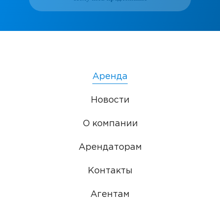
Аренда
Новости
О компании
Арендаторам
Контакты
Агентам