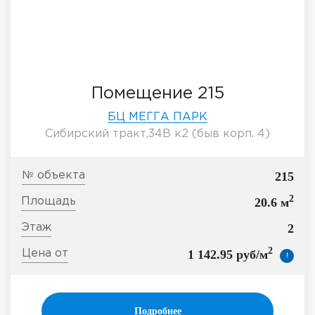
Помещение 215
БЦ МЕГГА ПАРК
Сибирский тракт,34В к2 (быв корп. 4)
215
2
20.6 м
2
2
1 142.95 руб/м
!
Подробнее