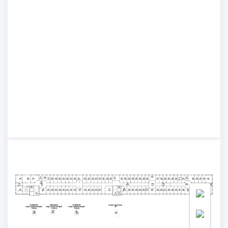
433
442
406
405
25,88
424
407
440
419
403
418
425
426
427
428
429
430
431
432
434
435
436
437
438
439
441
443
444
445
446
447
408
409
410
411
412
413
414
415
416
420
421
423
402
404
422
417
13,05
13,05
27,46
13,04
18,
6
2
1
9,
10
18,58
19,82
18,51
18,63
18,66
18,58
18,4
18,32
33,06
18,37
18,37
32,53
18,45
18,43
18,41
18,52
18,63
18,35
18,47
18,26
23,44
17,39
18,47
18,47
18,51
33,72
36,58
33,77
18,71
18,51
18,50
18,54
18,52
18,43
18,15
18,31
18,25
18,31
18,06
489
.0
1
58
.65
495б
488
492
495а
.0
495а
1
495
489
.1
6
62
94,83
168.24
13,75
33,42
31,08
3,0
486
491
494
484
485
450
449
12,14
9,28
9,28
.1
.2
448
467
468
471
401
483
482
481
480
479
477
476
475
473
472
470
469
466
465
464
463
462
460
459
458
457
456
455
454
453
452
478
451
474
461
461
32,64
30,9
4
1
8
,55
33,28
18,76
18,79
18,44
18,16
18,65
17,91
18,32
18,55
18,78
18,77
18,46
18,39
18,36
18,52
18,38
18,48
18,49
18,33
18,41
33,07
22,24
18,69
20,53
25,87
18,46
18,44
18,3
18,33
22,67
23,07
487
493
4
101
490
499
27,45
27,55
11.9
27,45
9.76
ПОМЕЩЕНИЕ
ПОМЕЩЕНИЕ
ПОМЕЩЕНИЕ
антресоль над помещен
между 3 этажом и мансардой
между 3 этажом и мансардой
между 3 этажом и мансардой
493
1 подъезд
2 подъезд
3 подъезд
497
496
498
4100
9,76
11,91
12,09
19,17