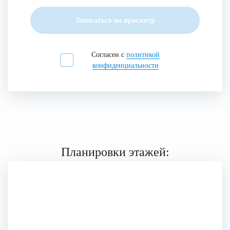
Записаться на просмотр
Согласен с
политикой
конфиденциальности
Планировки этажей: