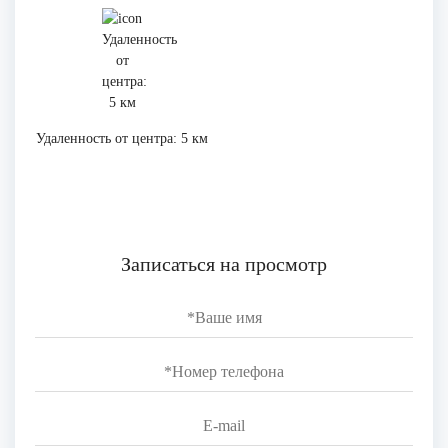
Удаленность от центра: 5 км
Записаться на просмотр