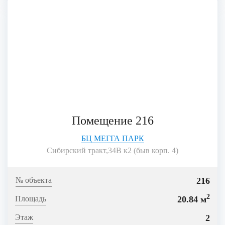
Помещение 216
БЦ МЕГГА ПАРК
Сибирский тракт,34В к2 (быв корп. 4)
216
2
20.84 м
2