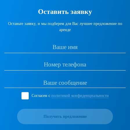
Оставить заявку
Оставьте заявку, и мы подберем для Вас лучшее предложение по
аренде
Согласен с
политикой конфиденциальности
Получить предложение