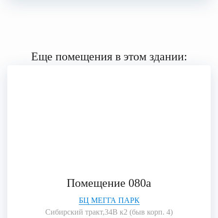
Еще помещения в этом здании:
Помещение 080а
БЦ МЕГГА ПАРК
Сибирский тракт,34В к2 (быв корп. 4)