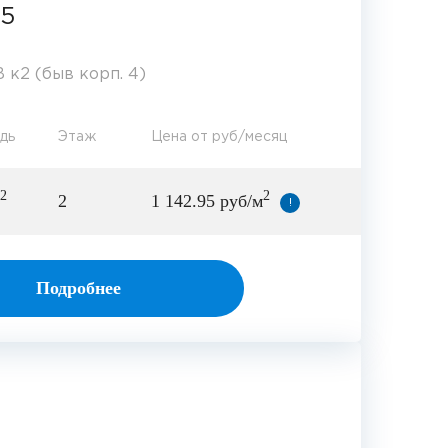
15
 к2 (быв корп. 4)
дь
Этаж
Цена от руб/месяц
2
2
2
1 142.95 руб/м
!
Подробнее