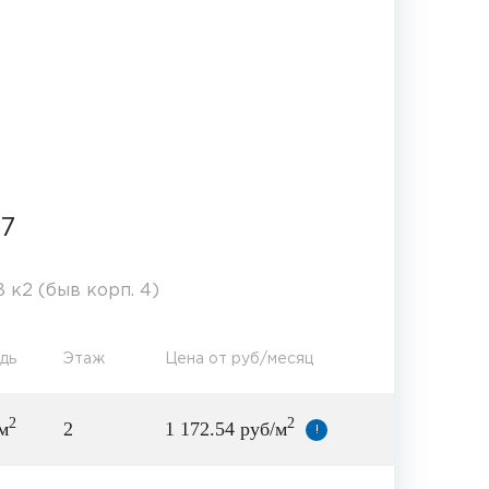
7
 к2 (быв корп. 4)
дь
Этаж
Цена от руб/месяц
2
2
м
2
1 172.54 руб/м
!