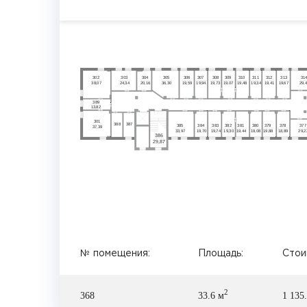
30
2
30
3
30
4
30
5
30
6
30
7
30
8
30
9
3
10
3
11
3
12
3
13
3
1
38,07
24,34
20,16
36,30
19,59
19,94
19,07
19,48
19,34
19,41
19,67
29,
19,73
389
13,82
30
1
387
388
385
384
383
382
381
380
379
378
377
37,39
33,97
19,70
19,74
19,30
19,44
19,08
19,88
18,89
29,2
386
29,87
№ помещения:
Площадь:
Стоим
2
368
33.6 м
1 135