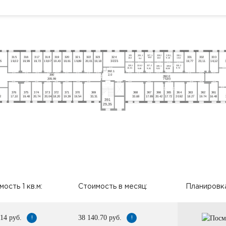
3
26.1
3
27.1
3
28.2
3
30.1
3
25
3
29.1
4
3
15
3
16
3
17
3
18
3
19
3
20
3
21
3
22
3
23
3
24
3
31
3
32
3
33
10,0
10,0
10,0
9,10
10,0
9,4
45
19,02
19,99
19,72
19,97
19,43
19,61
19,89
20,01
19,18
30.55
19,77
23,11
16,12
3
26.2
3
27.2
3
25.1
3
30.2
3
28.1
3
29.2
9,72
10,61
10,00
9,01
9,81
9,48
3
92.1
390
2,0
392
.0
75,80
205,99
376
375
374
372
371
370
369
368
367
366
365
364
363
362
361
373
2
17,10
19,48
20,74
18,20
19,39
19,54
33,31
33,68
17.89
20.42
17.72
20.92
18.27
19.74
16.48
20,04
391
29,35
ость 1 кв.м:
Стоимость в месяц:
Планировка
.14 руб.
38 140.70 руб.
!
!