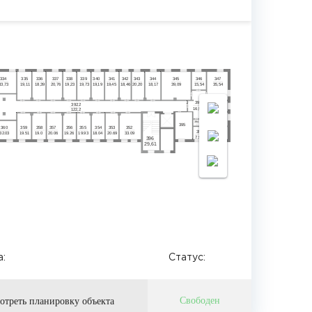
3
34
3
35
3
36
3
37
3
38
3
39
3
40
3
41
3
42
3
43
3
44
3
45
3
46
3
47
33,73
19,11
18,39
20,76
19,23
19,73
19,19
19,45
18,46
20,20
18,17
39,09
15,54
35,54
393
3
4
8
.2
392
16,95
10.13
122,2
3
4
9
394
19.56
395
360
359
358
357
356
355
354
353
352
350
351
3
2.03
19.51
19.0
20.06
19.26
19.93
18.04
20.69
3
3.09
16.63
7.96
396
29,61
:
Статус:
Свободен