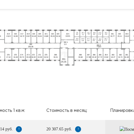
3
26.1
3
27.1
3
28.2
3
30.1
3
25
3
29.1
4
3
15
3
16
3
17
3
18
3
19
3
20
3
21
3
22
3
23
3
24
3
31
3
32
3
33
10,0
10,0
10,0
9,10
10,0
9,4
45
19,02
19,99
19,72
19,97
19,43
19,61
19,89
20,01
19,18
30.55
19,77
23,11
16,12
3
26.2
3
27.2
3
25.1
3
30.2
3
28.1
3
29.2
9,72
10,61
10,00
9,01
9,81
9,48
3
92.1
390
2,0
392
.0
75,80
205,99
376
375
374
372
371
370
369
368
367
366
365
364
363
362
361
373
2
17,10
19,48
20,74
18,20
19,39
19,54
33,31
33,68
17.89
20.42
17.72
20.92
18.27
19.74
16.48
20,04
391
29,35
ость 1 кв.м:
Стоимость в месяц:
Планировка
.14 руб.
20 307.65 руб.
!
!