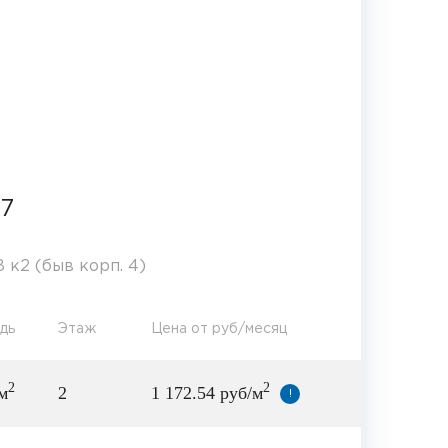
7
 к2 (быв корп. 4)
дь
Этаж
Цена от руб/месяц
2
2
м
2
1 172.54 руб/м
!