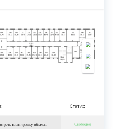
3
34
3
35
3
36
3
37
3
38
3
39
3
40
3
41
3
42
3
43
3
44
3
45
3
46
3
47
33,73
19,11
18,39
20,76
19,23
19,73
19,19
19,45
18,46
20,20
18,17
39,09
15,54
35,54
393
3
4
8
.2
392
16,95
10.13
122,2
3
4
9
394
19.56
395
360
359
358
357
356
355
354
353
352
350
351
3
2.03
19.51
19.0
20.06
19.26
19.93
18.04
20.69
3
3.09
16.63
7.96
396
29,61
:
Статус:
Свободен