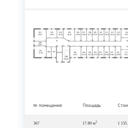
30
2
30
3
30
4
30
5
30
6
30
7
30
8
30
9
3
10
3
11
3
12
3
13
3
1
38,07
24,34
20,16
36,30
19,59
19,94
19,07
19,48
19,34
19,41
19,67
29,
19,73
389
13,82
30
1
387
388
385
384
383
382
381
380
379
378
377
37,39
33,97
19,70
19,74
19,30
19,44
19,08
19,88
18,89
29,2
386
29,87
№ помещения:
Площадь:
Стоим
2
367
17.89 м
1 135