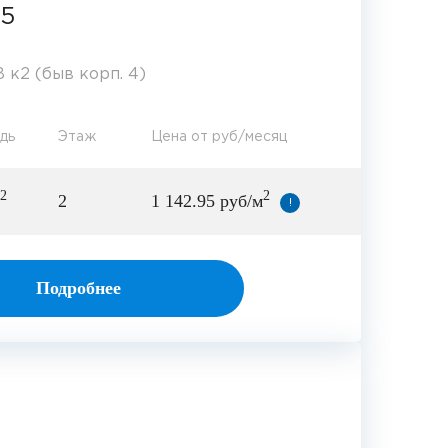
15
 к2 (быв корп. 4)
дь
Этаж
Цена от руб/месяц
2
2
2
1 142.95 руб/м
!
Подробнее