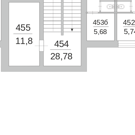
45
453б
455
5,7
5,68
11,8
454
28,78