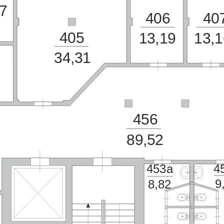
7
406
40
405
13,19
13,1
34,31
456
89,52
4
453а
9
8,82