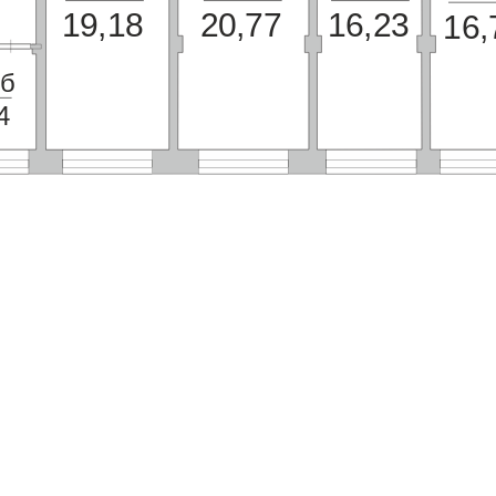
19,18
20,77
16,23
16,
2б
4