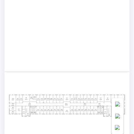
306б
306а
305
315.2
10,4
315.1
313
321
322
309а
309в
302г
303
304
307
308
310
311
312
314
316
317а
317б
318
319
320
323
324
309б
22,00
33,51
32,63
33,05
33,05
19,61
19,4
20,65
36,65
19,39
19,25
19,96
19,79
19,58
19,54
19,14
19,38
20,25
20,16
19,24
20,30
19,73
19,39
19,27
19,14
348.1
325
348.3
302в
348.2
348.0
71,4
87,35
112,7
21,24
46,99
12,22
327а
328а
344а
345а
12,0
10,31
302б
12,14
9,65
22,16
301
343
342
341
336
337
338
337а
336а
334
333
332в
332б
332а
331
330
329
326
335
34,0
21,75
19,95
20,38
19,52
19,80
19,48
19,13
19,82
18,49
19,14
19,37
19,33
19,08
19,75
19,39
22,08
33,88
32,53
302а
347
350
345б
344б
328б
327б
14,63
10,3
11,42
2,71
2,79
2,76
2,40
346
349
25,66
25,5