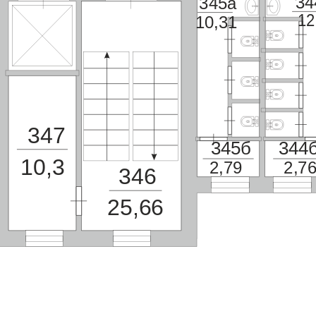
34
345а
12
10,31
347
345б
344
10,3
2,79
2,7
346
25,66