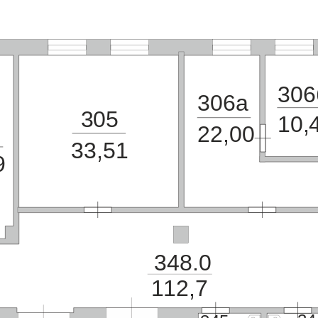
306
306а
305
10,
22,00
33,51
9
348.0
112,7