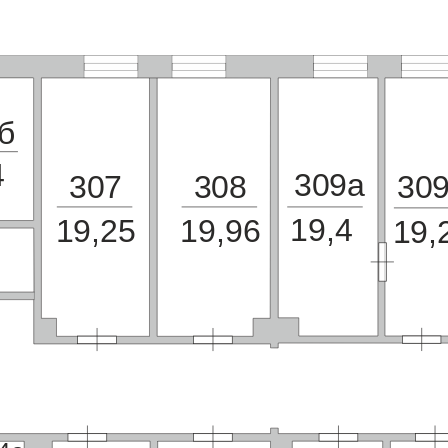
б
4
309а
307
308
30
19,4
19,25
19,96
19,