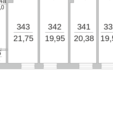
4а
,0
343
342
341
33
21,75
19,95
20,38
19,
б
6