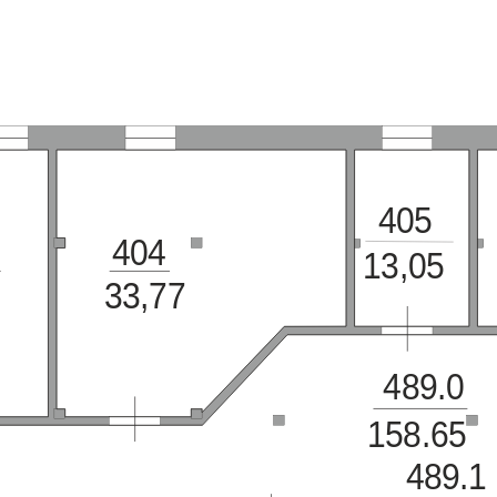
405
404
13,05
33,77
489
.0
1
58
.65
489
.1