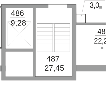
3,0
486
9,28
48
22,
487
27,45