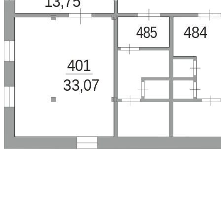
13,75
484
485
401
33,07