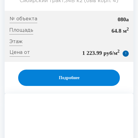
Сибирский тракт,34В к2 (быв корп. 4)
080а
2
64.8 м
2
1 223.99 руб/м
!
Подробнее