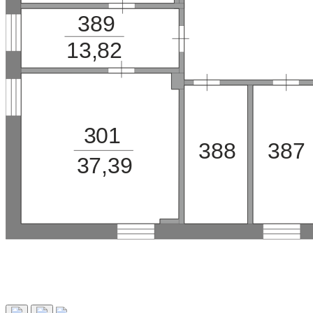
389
13,82
30
1
387
388
37,39