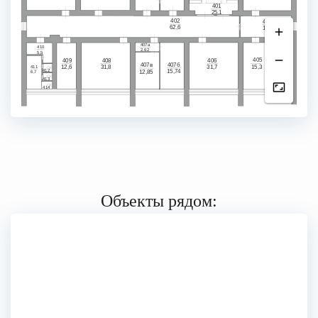
401
25,1
402
403а
62,6
14,7
4
07а
410
2,62
5,5
405
409
408
406
404
407
б
407
в
31,7
15,3
15,6
411
12,6
31,8
412
15
,
74
12,85
6,7
413
414
Объекты рядом: