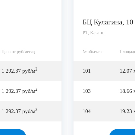
БЦ Кулагина, 10
РТ, Казань
Цена от руб/месяц
№ объекта
Площад
2
1 292.37 руб/м
101
12.07 
2
1 292.37 руб/м
103
18.66 
2
1 292.37 руб/м
104
19.23 