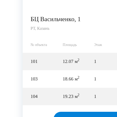
БЦ Васильченко, 1
РТ, Казань
№ объекта
Площадь
Этаж
2
101
12.07 м
1
2
103
18.66 м
1
2
104
19.23 м
1