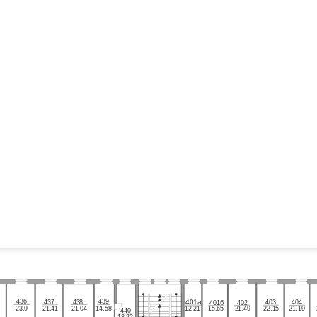
439
436
437
438
403
404
401а
401б
402
23,9
21,41
21,04
14,58
12,21
15,65
21,49
22,15
21,19
440
13,22