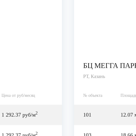
БЦ МЕГГА ПАР
РТ, Казань
Цена от руб/месяц
№ объекта
Площад
2
1 292.37 руб/м
101
12.07 
2
1 292.37 руб/м
103
18.66 