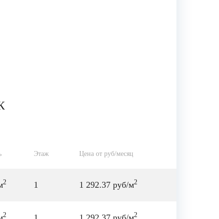
К
ь
Этаж
Цена от руб/месяц
2
2
м
1
1 292.37 руб/м
2
2
м
1
1 292.37 руб/м