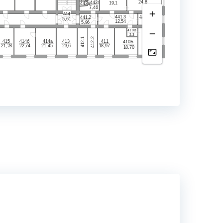
24,8
442г
19
,
1
442в
7,46
444
4
41.1
4
41.3
441
.2
5,61
7
,
8
12,54
5
,
96
410
В
2,3
.1
.2
410
А
415
414б
414а
413
411
410
Б
412
412
21,28
22,74
21,45
23,6
18,97
27
,
4
1
8,7
0