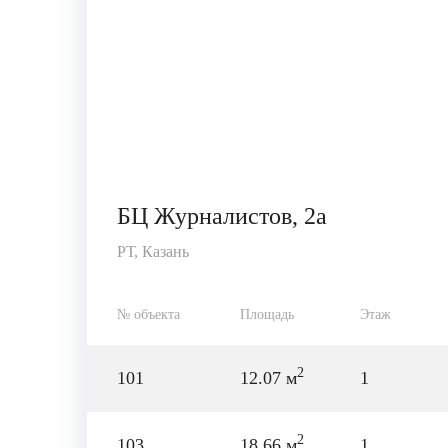
БЦ Журналистов, 2а
РТ, Казань
№ объекта
Площадь
Этаж
2
101
12.07 м
1
2
103
18.66 м
1