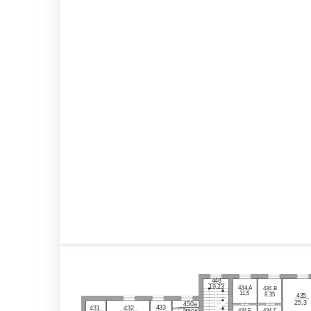
448
19,23
434
.А
434
.В
11,5
8,35
435
25,3
450а
433
431
432
434
.Г
434
.Б