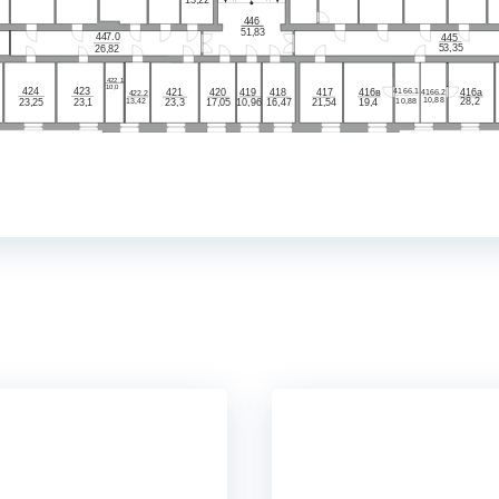
446
51,83
447
.0
445
53,35
26
,
82
422
.1
10,0
424
423
416б
.1
416в
421
419
416а
416б
.2
417
420
418
422
.2
10,88
10,88
28,2
19,4
23,25
23,1
23,3
17,05
10,96
16,47
13,42
21,54