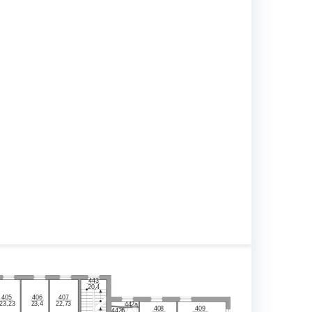
443
20,4
407
405
406
23,23
23,4
22,73
442а
409
408
442б