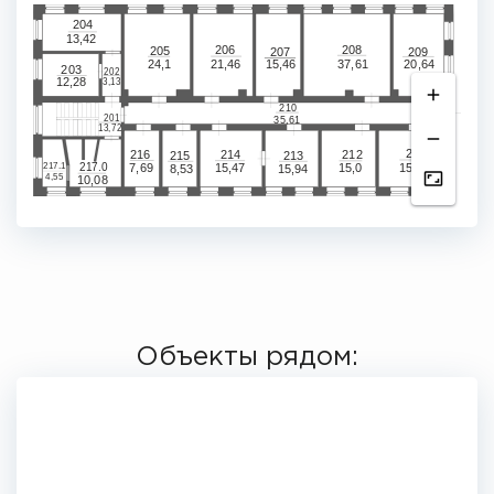
204
13,42
208
206
205
209
207
21,46
37,61
24,1
15,46
20,64
203
202
12,28
3,13
210
201
35,61
13,72
211
216
214
212
213
215
217.0
217.1
7,69
15,47
15,0
15,14
8,53
15,94
4,55
10,08
Объекты рядом: