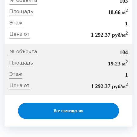
103
2
18.66 м
1
2
1 292.37 руб/м
104
2
19.23 м
1
2
1 292.37 руб/м
Все помещения