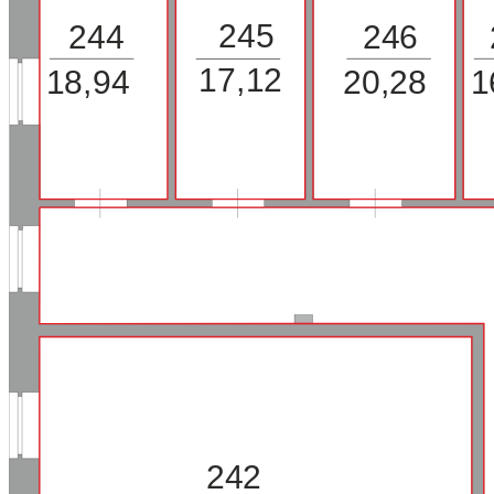
245
244
246
17,12
18,94
20,28
1
242