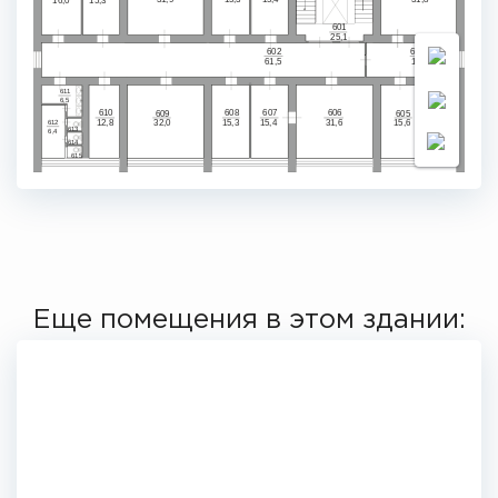
601
25,1
603а
602
61,5
16,0
611
6,5
610
608
607
606
604
605
609
31,6
12,8
32,0
15,3
15,4
15,6
15,1
612
613
6,4
614
615
Еще помещения в этом здании: