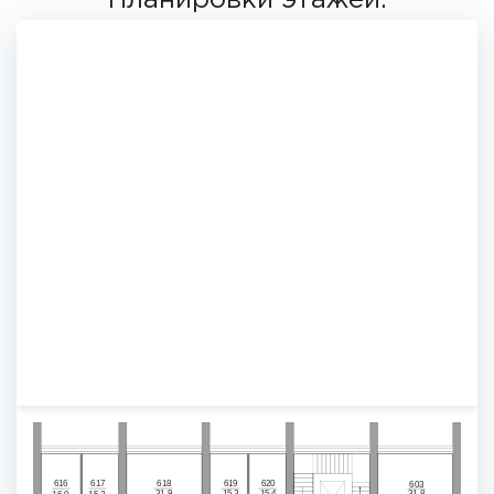
Планировки этажей:
616
617
618
619
620
603
15,3
15,4
31,9
31,8
16,0
15,3