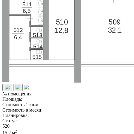
511
6,5
510
509
32,1
12,8
512
513
6,4
514
515
№ помещения:
Площадь:
Стоимость 1 кв.м:
Стоимость в месяц:
Планировка:
Статус:
520
2
15.2 м