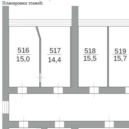
Планировки этажей:
516
517
518
519
15,5
15,7
15,0
14,4