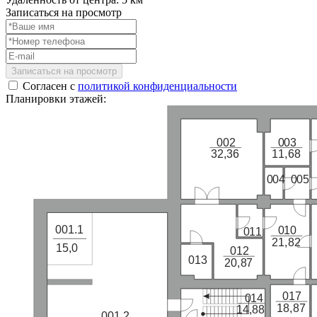
Записаться на просмотр
Записаться на просмотр
Согласен с
политикой конфиденциальности
Планировки этажей:
002
003
32,36
11,68
004
005
001.1
010
011
21,82
15,0
012
013
20,87
017
014
18,87
14,88
001.2