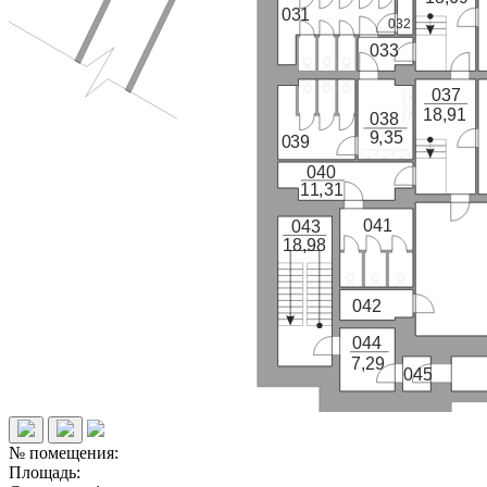
031
032
033
037
18,91
038
9,35
039
040
11,31
041
043
18,98
042
044
7,29
045
№ помещения:
Площадь: