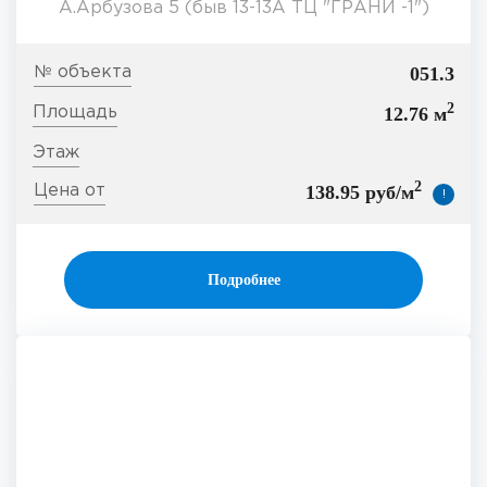
А.Арбузова 5 (быв 13-13А ТЦ "ГРАНИ -1")
051.3
2
12.76 м
2
138.95 руб/м
!
Подробнее