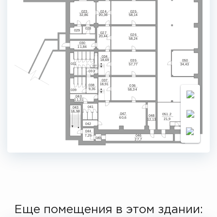
023
024
025
32,86
20,36
58,14
028
029
027
026
20,44
58,24
030
11,84
034
18,69
035
050
031
57,77
34,43
032
033
037
18,91
038
036
9,35
58,34
039
040
11,31
041
043
18,98
047
051.2
048
60,6
21,9
12,13
042
049
044
7,29
046
045
27,7
Еще помещения в этом здании: