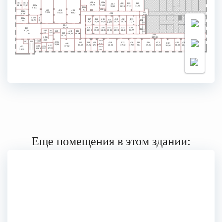
406а
406в
401г
401в
409
410
408
407
49,79
15,02
17,61
16,31
402в
19,33
37,21
39,62
20,35
406б
53,11
406г
8,2
404
405
403
401б
457
78,14
82,44
90,62
456
18,96
10,22
402б
402а
401а
416
415
417
412
413
411
414
426
18,71
22,83
16,1
15,89
14,05
14,13
16,78
21,16
14,77
454
425
57,26
418
419
420
421
422
423
424
453
427
15,13
15,39
12,35
13,81
12,93
14,46
20,77
441б
81,67
445
444
440
442
9,8
5,66
443
13,13
18,64
455
13,15
132,56
441а
23,9
429
449
439.1
428
450
451
441в
7,34
460
459
458
438
437
436
435
434
433
431
430
432
9.05
446
29,69
20,4
20,32
16,8
38,62
19,22
17,14
40,32
37,72
17,69
39,94
19,24
39,94
447
37,62
448б
448а
439.2
452
12,51
12,69
10,35
34,25
9.05
Еще помещения в этом здании: