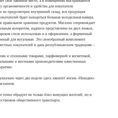
ет свое законное место, а в помещениях выстраиваются
у органомичности и удобства для покупателя.
не не предусмотрен внутренний склад, вся продукция
 покупателей будет находиться большая холодильная камера,
 в правильном хранении продуктов. Магазин сопровождает
альным колоритом, надписи представлены на двух языках,
арском стиле использован и в оформлении, а фирменный
ионный для мусульман. Это своеобразный комплимент
местных покупателей и дань республиканским традициям –
кими и сезонными товарами, парфюмерией и косметикой,
еральными и местными производителями качественных
ткрытию.
уквально через две недели здесь закипит жизнь «Находки»
агазинов.
е точно обрадует не только близ живущих жителей, но и
остановок общественного транспорта.