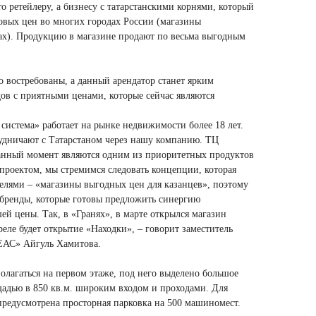
о ретейлеру, а бизнесу с татарстанскими корнями, который
товых цен во многих городах России (магазины
ах). Продукцию в магазине продают по весьма выгодным
о востребованы, а данный арендатор станет ярким
ов с приятными ценами, которые сейчас являются
система» работает на рынке недвижимости более 18 лет.
удничают с Татарстаном через нашу компанию. ТЦ
данный момент являются одним из приоритетных продуктов
проектом, мы стремимся следовать концепции, которая
телями – «магазины выгодных цен для казанцев», поэтому
 бренды, которые готовы предложить синергию
шей цены. Так, в «Гранях», в марте открылся магазин
реле будет открытие «Находки», – говорит заместитель
ЕАС» Айгуль Хамитова.
олагаться на первом этаже, под него выделено большое
щадью в 850 кв.м. широким входом и проходами. Для
предусмотрена просторная парковка на 500 машиномест.