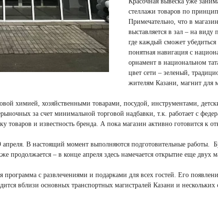
Красочная вывеска уже занима
стеллажи товаров по принцип
Примечательно, что в магази
выставляется в зал – на виду
где каждый сможет убедиться
понятная навигация с национ
орнамент в национальном тат
цвет сети – зеленый, традиц
жителям Казани, магнит для 
товой химией, хозяйственными товарами, посудой, инструментами, детс
рыночных за счет минимальной торговой надбавки, т.к. работает с фед
ку товаров и известность бренда. А пока магазин активно готовится к о
9 апреля. В настоящий момент выполняются подготовительные работы. Б
же продолжается – в конце апреля здесь намечается открытие еще двух м
 программа c развлечениями и подарками для всех гостей. Его появлени
ходится вблизи основных транспортных магистралей Казани и нескольких 