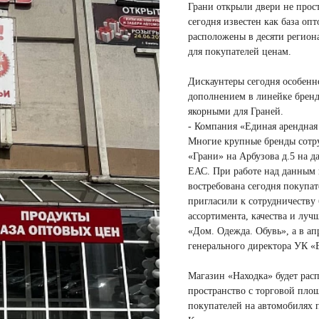
Грани открыли двери не прост
сегодня известен как база оп
расположены в десяти регион
для покупателей ценам.
Дискаунтеры сегодня особенн
дополнением в линейке бренд
якорными для Граней.
- Компания «Единая арендная 
Многие крупные бренды сотр
«Грани» на Арбузова д.5 на 
ЕАС. При работе над данным 
востребована сегодня покупа
пригласили к сотрудничеству
ассортимента, качества и луч
«Дом. Одежда. Обувь», а в ап
генерального директора УК «
Магазин «Находка» будет расп
пространство с торговой пло
покупателей на автомобилях 