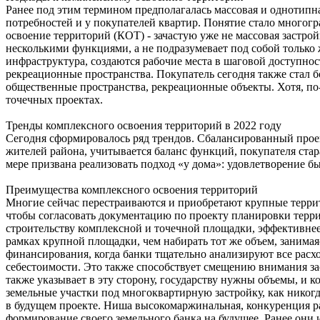
Ранее под этим термином предполагалась массовая и однотипн
потребностей и у покупателей квартир. Понятие стало многог
освоение территорий (КОТ) - зачастую уже не массовая застро
несколькими функциями, а не подразумевает под собой только 
инфраструктура, создаются рабочие места в шаговой доступно
рекреационные пространства. Покупатель сегодня также стал 
общественные пространства, рекреационные объекты. Хотя, по-
точечных проектах.
Тренды комплексного освоения территорий в 2022 году
Сегодня сформировалось ряд трендов. Сбалансированный проек
жителей района, учитывается баланс функций, покупателя ста
мере призвана реализовать подход «у дома»: удовлетворение б
Преимущества комплексного освоения территорий
Многие сейчас перестраиваются и приобретают крупные террит
чтобы согласовать документацию по проекту планировки террит
строительству комплексной и точечной площадки, эффективнее
рамках крупной площадки, чем набирать тот же объем, занимая
финансирования, когда банки тщательно анализируют все расхо
себестоимости. Это также способствует смещению внимания за
также указывает в эту сторону, государству нужны объемы, и 
земельные участки под многоквартирную застройку, как никогд
в будущем проекте. Ниша высокомаржинальная, конкуренция рас
формирование своего земельного банка на будущее. Ранее они 