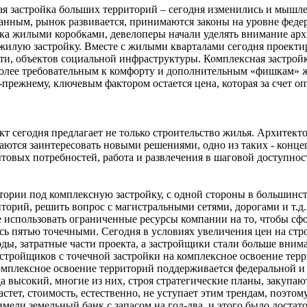
ая застройка больших территорий – сегодня изменились и мышл
ранным, рынок развивается, принимаются законы на уровне фед
йка жилыми коробками, девелоперы начали уделять внимание архи
жилую застройку. Вместе с жилыми кварталами сегодня проектир
сти, объектов социальной инфраструктуры. Комплексная застройк
более требовательным к комфорту и дополнительным «фишкам» ж
прежнему, ключевым фактором остается цена, которая за счет о
т сегодня предлагает не только строительство жилья. Архитек
раются заинтересовать новыми решениями, одно из таких - конце
ытовых потребностей, работа и развлечения в шаговой доступнос
ории под комплексную застройку, с одной стороны в большинств
орий, решить вопрос с магистральными сетями, дорогами и т.д.
 использовать ограниченные ресурсы компании на то, чтобы сф
сь пятью точечными. Сегодня в условиях увеличения цен на стр
ды, затратные части проекта, а застройщики стали больше вним
стройщиков с точечной застройки на комплексное освоение тер
комплексное освоение территорий поддерживается федеральной и
а высокий, многие из них, строя стратегические планы, закупаю
тет, стоимость, естественно, не уступает этим трендам, поэтом
имели земельный банк с запасом на год-два, и этого было дост