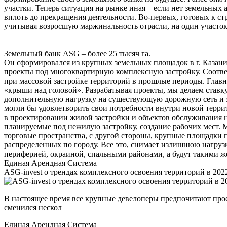
участки. Теперь ситуация на рынке иная – если нет земельных 
вплоть до прекращения деятельности. Во-первых, готовых к ст
учитывая возросшую маржинальность отрасли, на один участок
Земельный банк ASG – более 25 тысяч га.
Он сформировался из крупных земельных площадок в г. Казани
проекты под многоквартирную комплексную застройку. Соотве
при массовой застройке территорий в прошлые периоды. Главна
«крыши над головой». Разрабатывая проекты, мы делаем ставк
дополнительную нагрузку на существующую дорожную сеть и з
могли бы удовлетворить свои потребности внутри новой террит
в проектировании жилой застройки и объектов обслуживания н
планируемые под нежилую застройку, создание рабочих мест. М
торговые пространства, с другой стороны, крупные площадки 
распределенных по городу. Все это, снимает излишнюю нагруз
периферией, окраиной, спальными районами, а будут такими 
Единая Арендная Система
ASG-invest о трендах комплексного освоения территорий в 202
В настоящее время все крупные девелоперы предпочитают прое
сменился нескол
Единая Арендная Система