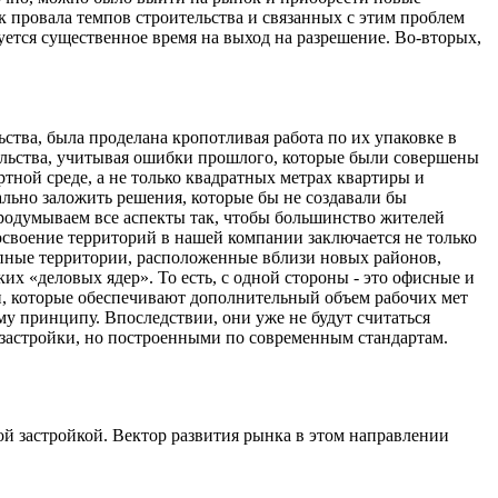
ск провала темпов строительства и связанных с этим проблем
буется существенное время на выход на разрешение. Во-вторых,
ства, была проделана кропотливая работа по их упаковке в
ельства, учитывая ошибки прошлого, которые были совершены
тной среде, а не только квадратных метрах квартиры и
ально заложить решения, которые бы не создавали бы
одумываем все аспекты так, чтобы большинство жителей
освоение территорий в нашей компании заключается не только
рупные территории, расположенные вблизи новых районов,
х «деловых ядер». То есть, с одной стороны - это офисные и
и, которые обеспечивают дополнительный объем рабочих мет
у принципу. Впоследствии, они уже не будут считаться
застройки, но построенными по современным стандартам.
й застройкой. Вектор развития рынка в этом направлении