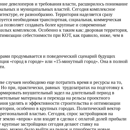
ение девелоперов и требования власти, расширилось понимание
еральных и муниципальных властей. Сегодня комплексное
тектуре, ее разнообразию. Территория наделяется сразу
уется необходимая транспортная, социальная, коммерческая
а позволяет создавать более крупные и современные
илых комплексов. Особенно к таким как: дворовая территория,
птимизации себестоимости при КОТ, как правило, ниже, чем в
торами продумывается и поведенческий сценарий будущих
пция «город в городе» или «15-минутный город». Она в полной
ти.
е случаев необходимо еще потратить время и ресурсы на то,
 Но при, практически, равных трудозатратах на подготовку к
ормировать внушительный задел на длительный период в
оительные материалы и перехода на рельсы проектного
ания уделять и эффективности строительства и оптимизации
ритории, особенно в крупных городах. Политический вектор
 региональной властью. Сегодня, спрос застройщиков на
т землю «впрок» или входят в сделки с оплатой долей прибыли
у крупные застройщики сегодня делают ставку на
аточно, можно было выйти на рынок и приобрести новые