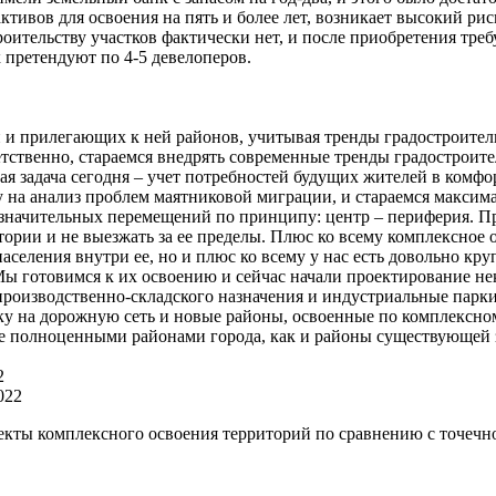
активов для освоения на пять и более лет, возникает высокий ри
роительству участков фактически нет, и после приобретения тре
 претендуют по 4-5 девелоперов.
 и прилегающих к ней районов, учитывая тренды градостроитель
тственно, стараемся внедрять современные тренды градостроит
я задача сегодня – учет потребностей будущих жителей в комфор
у на анализ проблем маятниковой миграции, и стараемся максим
начительных перемещений по принципу: центр – периферия. Пр
ории и не выезжать за ее пределы. Плюс ко всему комплексное 
аселения внутри ее, но и плюс ко всему у нас есть довольно к
ы готовимся к их освоению и сейчас начали проектирование неки
производственно-складского назначения и индустриальные парк
ку на дорожную сеть и новые районы, освоенные по комплексном
же полноценными районами города, как и районы существующей 
2
кты комплексного освоения территорий по сравнению с точечно