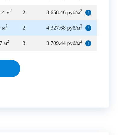
2
2
.4 м
2
3 658.46 руб/м
!
2
2
9 м
2
4 327.68 руб/м
!
2
2
7 м
3
3 709.44 руб/м
!