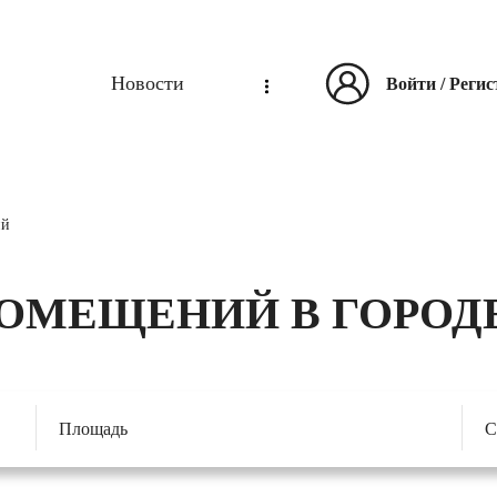
Новости
Войти
/
Регис
ий
ПОМЕЩЕНИЙ В ГОРОД
Площадь
С
2
м
От
До
О