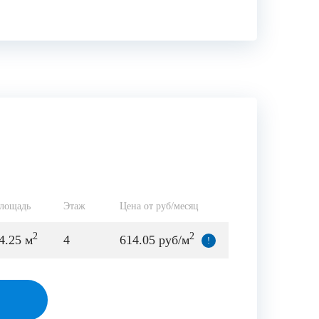
лощадь
Этаж
Цена от руб/месяц
2
2
4.25 м
4
614.05 руб/м
!