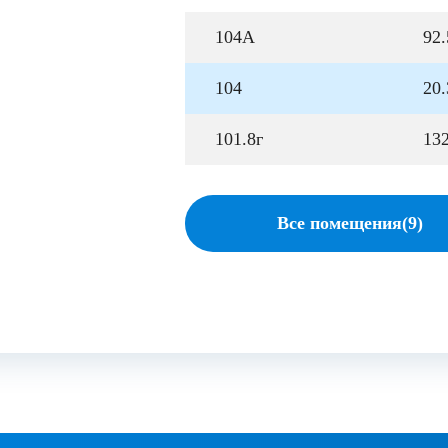
104А
92.
104
20.
101.8г
13
Все помещения(9)