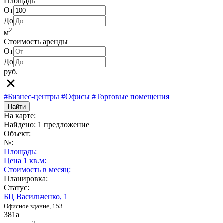
Площадь
От
До
2
м
Стоимость аренды
От
До
руб.
#Бизнес-центры
#Офисы
#Торговые помещения
Найти
На карте:
Найдено: 1 предложение
Объект:
№:
Площадь:
Цена 1 кв.м:
Стоимость в месяц:
Планировка:
Статус:
БЦ Васильченко, 1
Офисное здание, 153
381а
2