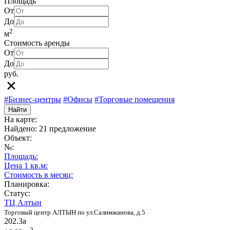
Площадь
От
До
2
м
Стоимость аренды
От
До
руб.
#Бизнес-центры
#Офисы
#Торговые помещения
Найти
На карте:
Найдено: 21 предложение
Объект:
№:
Площадь:
Цена 1 кв.м:
Стоимость в месяц:
Планировка:
Статус:
ТЦ Алтын
Торговый центр АЛТЫН по ул.Салимжанова, д.5
202.3а
2