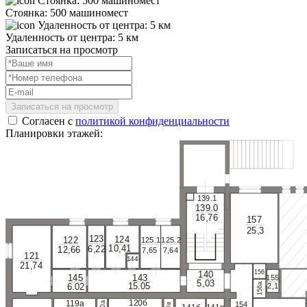
Стоянка: 500 машиномест
Удаленность от центра: 5 км
Записаться на просмотр
Записаться на просмотр
Согласен с
политикой конфиденциальности
Планировки этажей:
139.1
139.0
16,76
157
25,3
123
124
122
125.1
125.2
10,41
6,22
12,66
7,65
7,64
121
144
21,74
156
140
143
145
155
5,03
15.05
а
2,1
6.02
6
5
1
120б
119а
154
а
в
0