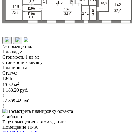
141в
141б
0
8,2
2
11,5
2
10,6
1
1
142
119
119б
120
а
3
3,6
23,5
1
141
34,0
119в
4
1
8,8
№ помещения:
Площадь:
Стоимость 1 кв.м:
Стоимость в месяц:
Планировка:
Статус:
104Б
2
19.32 м
1 183.20 руб.
!
22 859.42 руб.
!
Свободен
Еще помещения в этом здании:
Помещение 104А